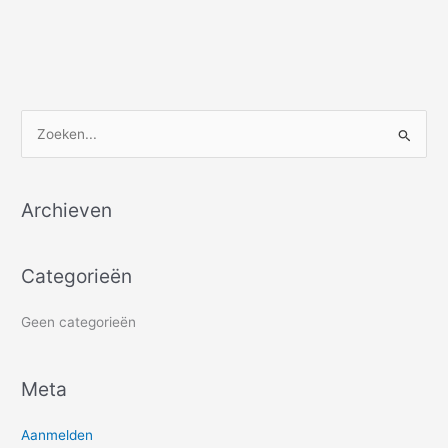
Z
o
e
Archieven
k
e
Categorieën
n
n
Geen categorieën
a
a
r
Meta
:
Aanmelden