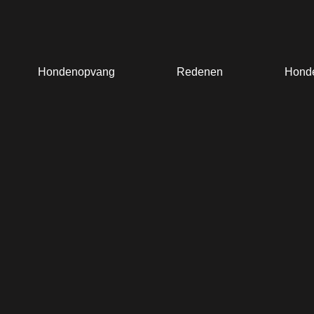
Spring
naar
de
inhoud
Hondenopvang
Redenen
Hond